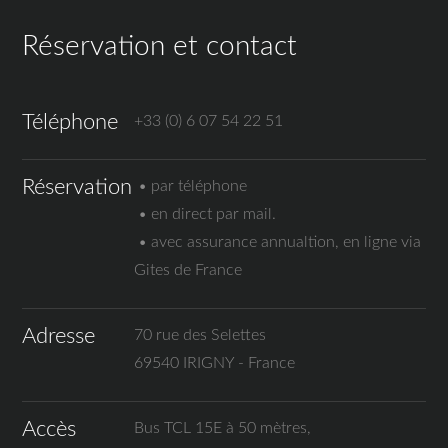
Réservation et contact
Téléphone
+33 (0) 6 07 54 22 51
Réservation
• par téléphone
• en direct par mail.
• avec assurance annualtion, en ligne via
Gites de France
Adresse
70 rue des Selettes
69540 IRIGNY - France
Accès
Bus TCL 15E à 50 mètres,