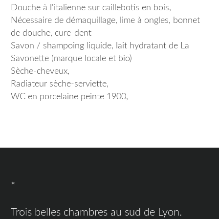
Douche à l'italienne sur caillebotis en bois,
Nécessaire de démaquillage, lime à ongles, bonnet
de douche, cure-dent
Savon / shampoing liquide, lait hydratant de La
Savonette (marque locale et bio)
Sèche-cheveux,
Radiateur sèche-serviette,
WC en porcelaine peinte 1900,
*
Trois belles chambres au sud de Lyon.